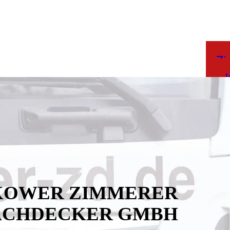
Z
KOWER ZIMMERER
ACHDECKER GMBH