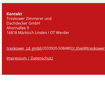
Kontakt
Treskower Zimmerer und
Dachdecker GmbH
Ahornallee 9
16818 Märkisch Linden / OT Werder
treskower_zd_gmbh
033920-508480
r.thiel@treskower
Impressum |
Datenschutz